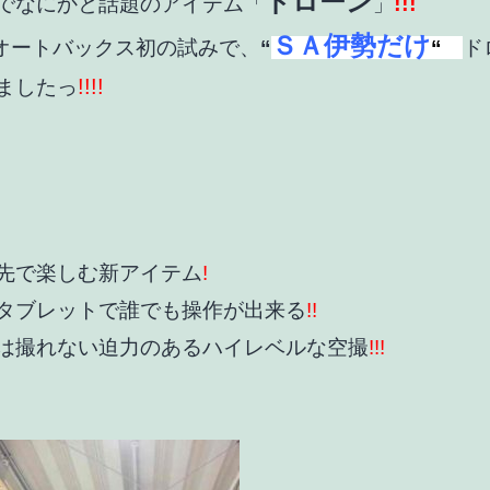
ドローン
!!!
でなにかと話題のアイテム「
」
ＳＡ伊勢だけ
オートバックス初の試みで、
“
“
ド
!!!!
ましたっ
先で楽しむ新アイテム
!
タブレットで誰でも操作が出来る
!!
は撮れない迫力のあるハイレベルな空撮
!!!