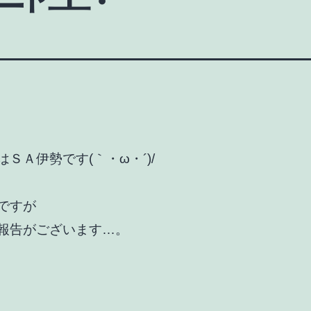
ＳＡ伊勢です(｀・ω・´)/
ですが
報告がございます…。