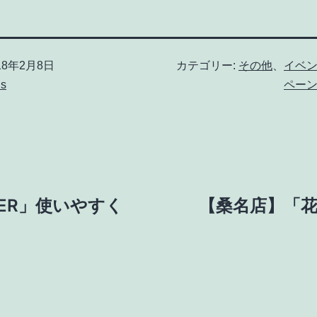
18年2月8日
カテゴリー:
その他
、
イベ
us
ペー
LER」使いやすく
【桑名店】「