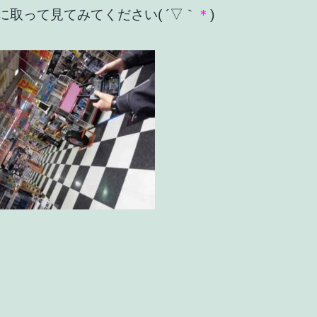
に取って見てみてください( ´▽｀
＊
)