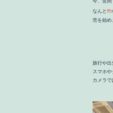
今、世間
なんと
!!!
売を始め
旅行や出
スマホや
カメラで