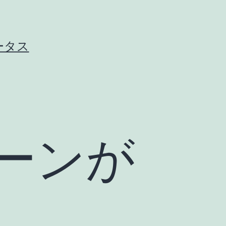
ータス
ーンが