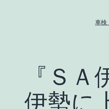
コ
ン
テ
車検
ン
ツ
へ
ス
キ
『ＳＡ
ッ
プ
伊勢に上