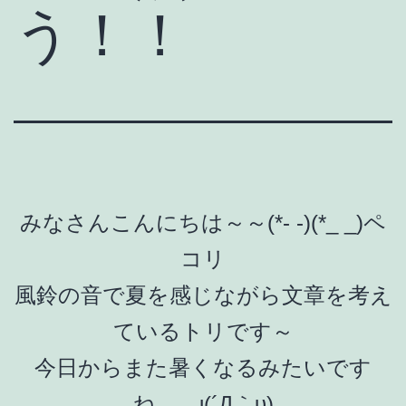
う！！
みなさんこんにちは～～(*- -)(*_ _)ペ
コリ
風鈴の音で夏を感じながら文章を考え
ているトリです～
今日からまた暑くなるみたいです
ね、、ι(´Д｀υ)