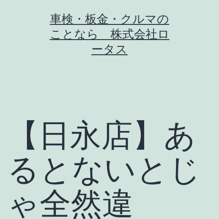
コ
車検・板金・クルマの
ン
ことなら 株式会社ロ
テ
ータス
ン
ツ
へ
ス
【日永店】あ
キ
ッ
るとないとじ
プ
ゃ全然違