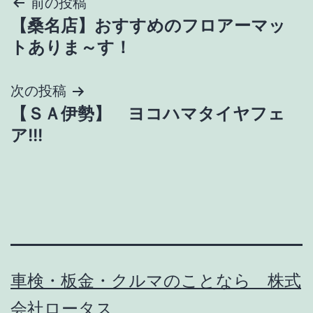
投
前の投稿
【桑名店】おすすめのフロアーマッ
稿
トありま～す！
ナ
次の投稿
ビ
【ＳＡ伊勢】 ヨコハマタイヤフェ
ゲ
ア!!!
ー
シ
ョ
ン
車検・板金・クルマのことなら 株式
会社ロータス