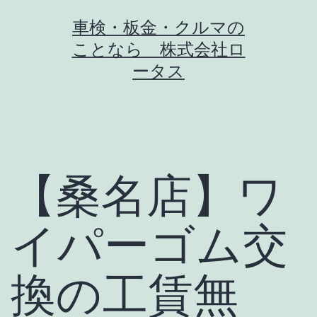
コ
車検・板金・クルマの
ン
ことなら 株式会社ロ
テ
ータス
ン
ツ
へ
ス
【桑名店】ワ
キ
ッ
イパーゴム交
プ
換の工賃無