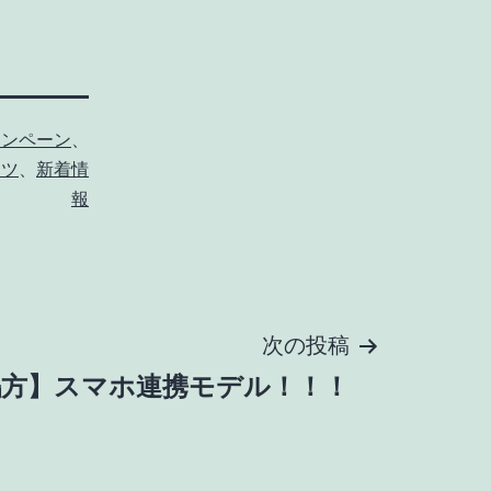
ャンペーン
、
ーツ
、
新着情
報
次の投稿
鵜方】スマホ連携モデル！！！