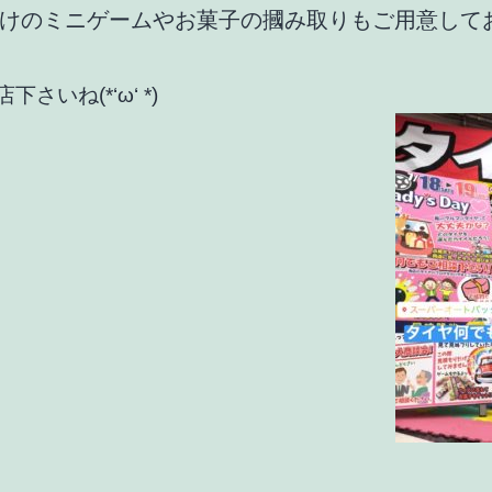
けのミニゲームやお菓子の摑み取りもご用意して
さいね(*‘ω‘ *)