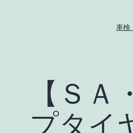
コ
ン
テ
車検
ン
ツ
へ
ス
キ
【ＳＡ
ッ
プ
プタイ