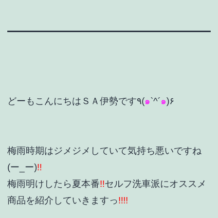
どーもこんにちはＳＡ伊勢です٩(
๑
`^´
๑
)۶
梅雨時期はジメジメしていて気持ち悪いですね
(ー_ー)
!!
梅雨明けしたら夏本番
!!
セルフ洗車派にオススメ
商品を紹介していきますっ
!!!!