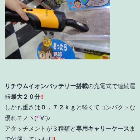
リチウムイオンバッテリー搭載
の充電式で連続運
転
最大２０分
!!
しかも重さは
０．７２ｋｇ
と軽くてコンパクトな
優れモノヽ(
*
´∀`)ﾉ
アタッチメントが３種類と
専用キャリーケース
ま
で付属しています
!!