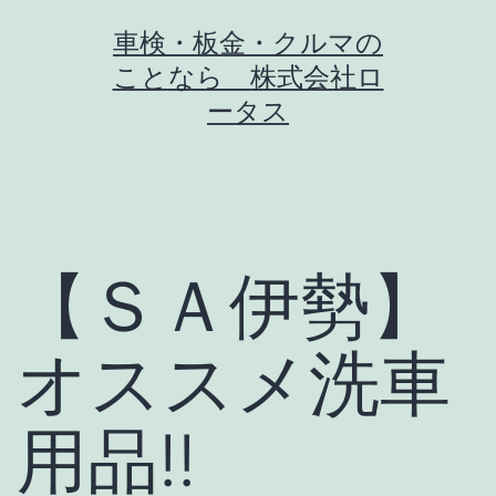
コ
車検・板金・クルマの
ン
ことなら 株式会社ロ
テ
ータス
ン
ツ
へ
ス
【ＳＡ伊勢】
キ
ッ
オススメ洗車
プ
用品!!