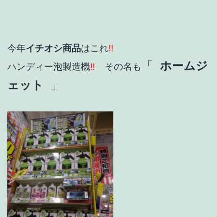
今年
イチオシ商品
はこれ
!!
「
ホームジ
ハンディー泡製造機
!!
その名も
ェット
」