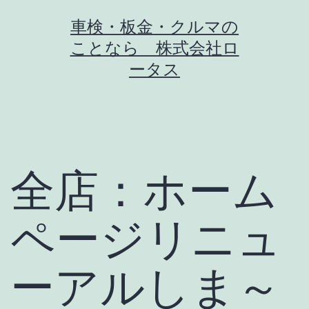
コ
車検・板金・クルマの
ン
ことなら 株式会社ロ
テ
ータス
ン
ツ
へ
ス
全店：ホーム
キ
ッ
ページリニュ
プ
ーアルしま～