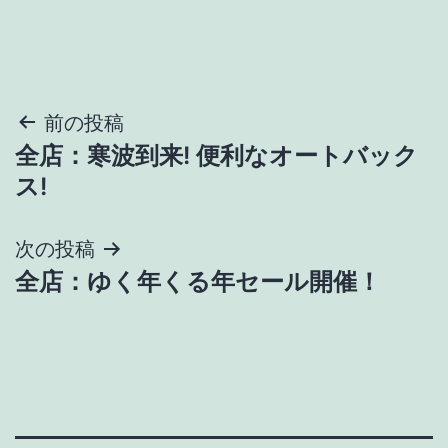
投
前の投稿
全店：寒波到来! 便利なオートバック
稿
ス!
ナ
次の投稿
ビ
全店：ゆく年くる年セール開催！
ゲ
ー
シ