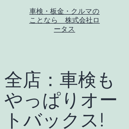
コ
車検・板金・クルマの
ン
ことなら 株式会社ロ
テ
ータス
ン
ツ
へ
ス
全店：車検も
キ
ッ
やっぱりオー
プ
トバックス!