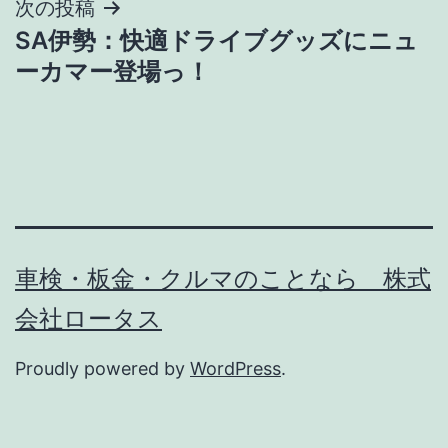
ナ
次の投稿
SA伊勢：快適ドライブグッズにニュ
ビ
ーカマー登場っ！
ゲ
ー
シ
ョ
ン
車検・板金・クルマのことなら 株式
会社ロータス
Proudly powered by
WordPress
.