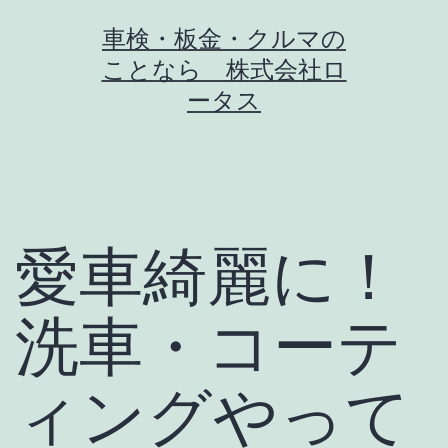
コ
車検・板金・クルマの
ン
ことなら 株式会社ロ
テ
ータス
ン
ツ
へ
ス
愛車綺麗に！
キ
ッ
洗車・コーテ
プ
ィングやって