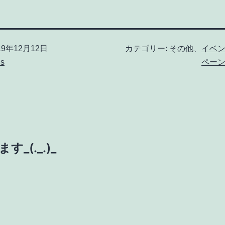
19年12月12日
カテゴリー:
その他
、
イベ
us
ペー
(._.)_