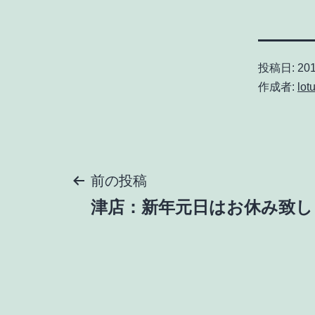
投稿日:
20
作成者:
lot
投
前の投稿
津店：新年元日はお休み致します_
稿
ナ