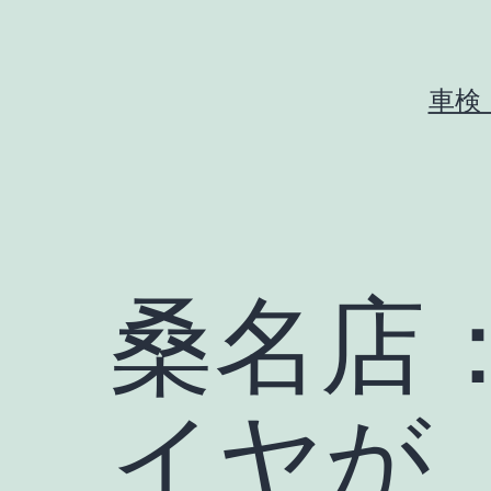
コ
ン
テ
車検
ン
ツ
へ
ス
キ
桑名店
ッ
プ
イヤが