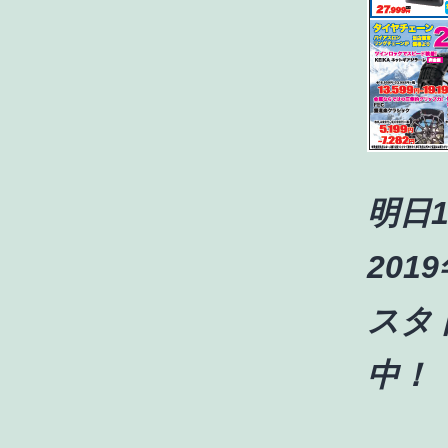
明日1
20
スタ
中！