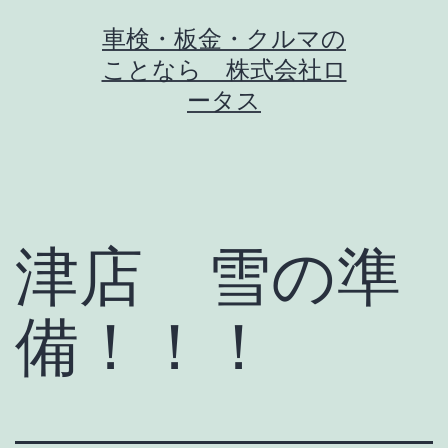
コ
車検・板金・クルマの
ン
ことなら 株式会社ロ
テ
ータス
ン
ツ
へ
ス
津店 雪の準
キ
ッ
備！！！
プ