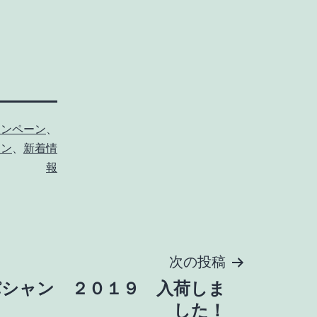
ャンペーン
、
ョン
、
新着情
報
次の投稿
パシャン ２０１９ 入荷しま
した！