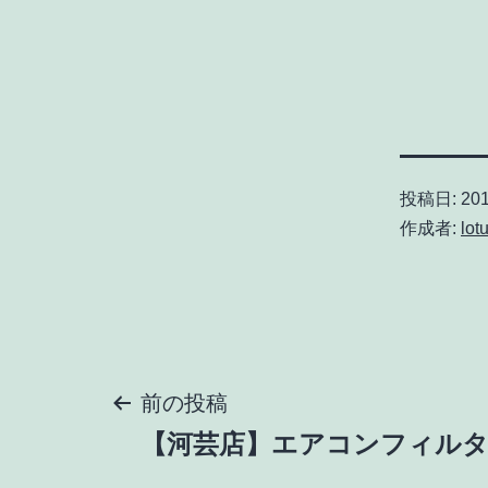
投稿日:
20
作成者:
lot
投
前の投稿
【河芸店】エアコンフィルター(
稿