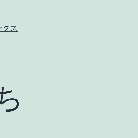
ータス
ち