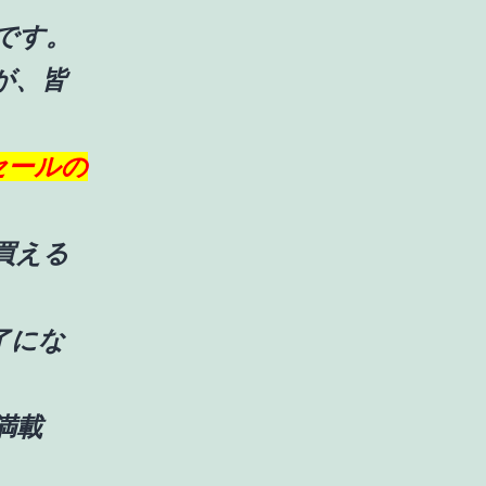
です。
が、皆
セールの
買える
了にな
満載