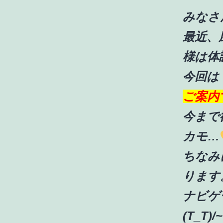
みなさ
最近、
様は体
今回は
ご案内
今まで
カモ…
ちなみ
ります
ナビゲ
(T_T)/