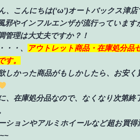
ん、こんにちは(‘ω’)オートバックス津店
風邪やインフルエンザが流行っています
調管理は大丈夫ですか？！
・・・、
アウトレット商品・在庫処分品
です。
欲しかった商品がもしかしたら、お安く
に、在庫処分品なので、なくなり次第終
。
ーションやアルミホイールなど超お買得
~~~