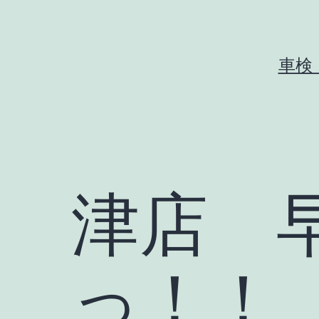
コ
ン
テ
車検
ン
ツ
へ
ス
キ
津店 
ッ
プ
っ！！