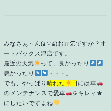
みなさぁ～ん(≧▽≦)お元気ですか？オ
ートバックス津店です。
最近の天気
って、良かったり
悪かったり
・・・。
でも、やっぱり
晴れた
日
には車
のメンテナンスで愛車
をキレィ★
にしたいですよね