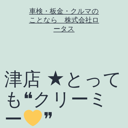
コ
車検・板金・クルマの
ン
ことなら 株式会社ロ
テ
ータス
ン
ツ
へ
ス
津店 ★とって
キ
ッ
も❝クリーミ
プ
ー
❞