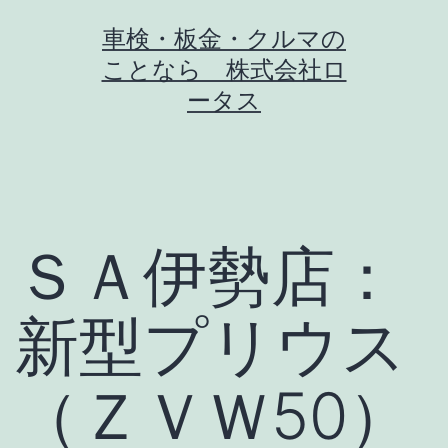
コ
車検・板金・クルマの
ン
ことなら 株式会社ロ
テ
ータス
ン
ツ
へ
ス
ＳＡ伊勢店：
キ
ッ
新型プリウス
プ
（ＺＶＷ50）